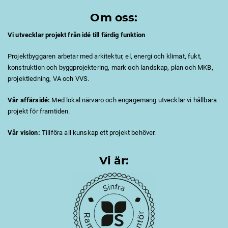
*Saabs expansion
Om oss:
*Ny kriminalvårdsanstalt.
*Costco i Malmö, ny butik.
Vi utvecklar projekt från idé till färdig funktion
*Hatstore i Kalmar, grundläggning
och stålstomme.
Projektbyggaren arbetar med arkitektur, el, energi och klimat, fukt,
*Bostäder i Borgholm, Färjestaden,
konstruktion och byggprojektering, mark och landskap, plan och MKB,
Torsås och Skara.
projektledning, VA och VVS.
*Nytt hotell till Stufvenäs
Gästgifveri.
Vår affärsidé:
Med lokal närvaro och engagemang utvecklar vi hållbara
*Citygallerian i Karlshamn,
påbyggnad för kontor.
projekt för framtiden.
*VA-nät i Nybro.
Vår vision:
Tillföra all kunskap ett projekt behöver.
och mycket mer.......
33
0
Vi är: