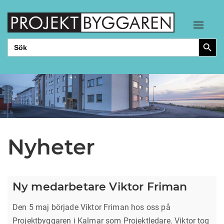
Toggle
Sökkn
Sök
efter:
Nyheter
Ny medarbetare Viktor Friman
Den 5 maj började Viktor Friman hos oss på
Projektbyggaren i Kalmar som Projektledare. Viktor tog