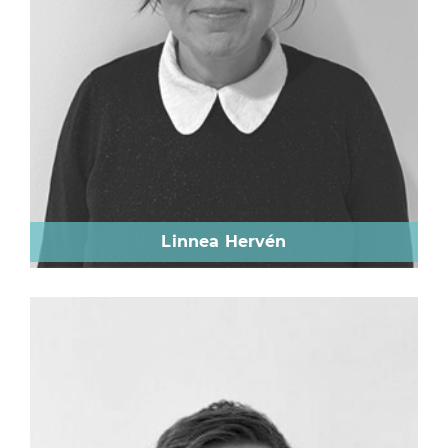
Linnea Hervén