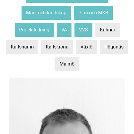
Mark och landskap
Plan och MKB
Projektledning
VA
VVS
Kalmar
Karlshamn
Karlskrona
Växjö
Höganäs
Malmö