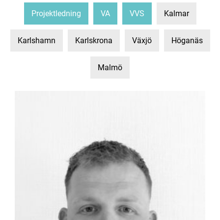
Projektledning
VA
VVS
Kalmar
Karlshamn
Karlskrona
Växjö
Höganäs
Malmö