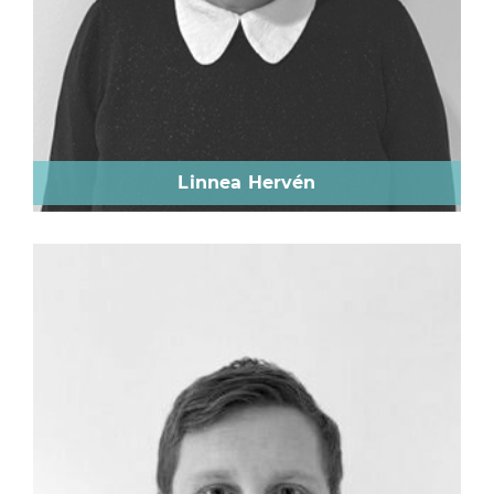
Linnea Hervén