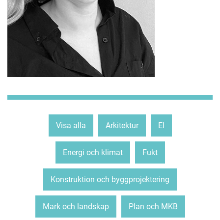
Visa alla
Arkitektur
El
Energi och klimat
Fukt
Konstruktion och byggprojektering
Mark och landskap
Plan och MKB