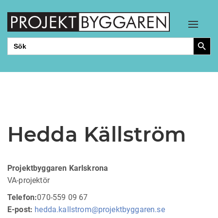
Toggle
Sökkn
Sök
efter:
Hedda Källström
Projektbyggaren Karlskrona
VA-projektör
Telefon:
070-559 09 67
E-post:
hedda.kallstrom@projektbyggaren.se