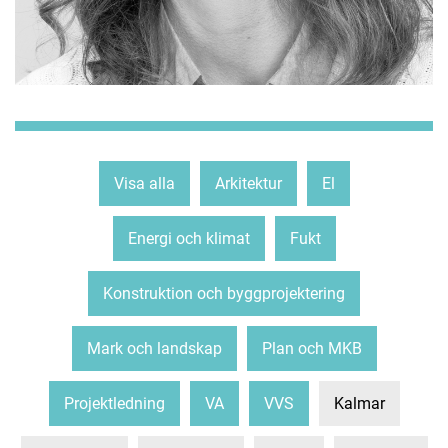
Visa alla
Arkitektur
El
Energi och klimat
Fukt
Konstruktion och byggprojektering
Mark och landskap
Plan och MKB
Projektledning
VA
VVS
Kalmar