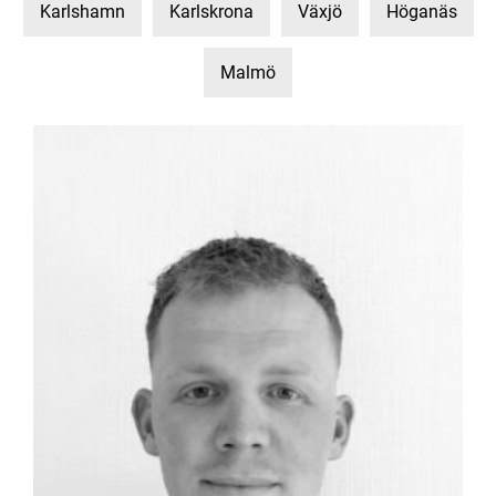
Karlshamn
Karlskrona
Växjö
Höganäs
Malmö